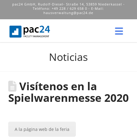
pac24 GmbH, Rudolf-Diesel- Straße 14, 53859 Niederkassel -
Teléfono: +49 228 / 629 658 0 - E-Mail:
hausverwaltung@pac24.de
Na
Noticias
Visítenos en la
Spielwarenmesse 2020
A la página web de la feria