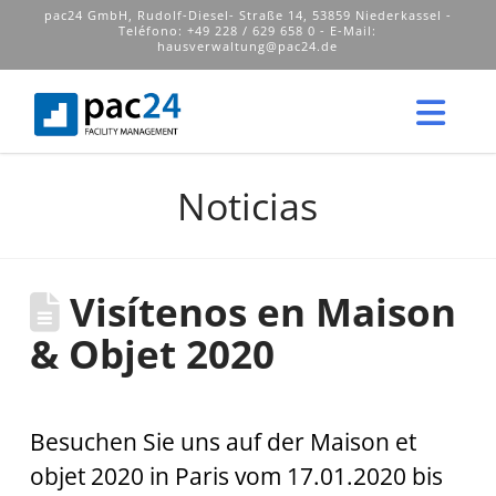
pac24 GmbH, Rudolf-Diesel- Straße 14, 53859 Niederkassel -
Teléfono: +49 228 / 629 658 0 - E-Mail:
hausverwaltung@pac24.de
Na
Noticias
Visítenos en Maison
& Objet 2020
Besuchen Sie uns auf der Maison et
objet 2020 in Paris vom 17.01.2020 bis